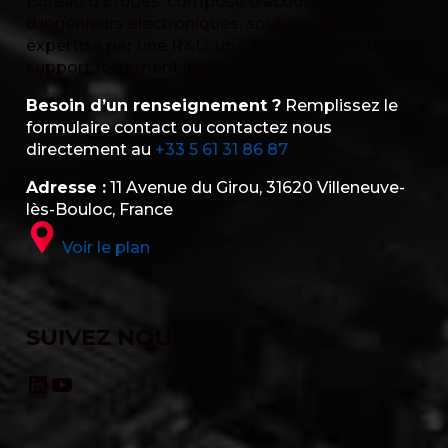
Bureau d’Études, composé d’acousticiens et
d’ingénieurs électroniques, soutenu dans son
expertise par une R&D, un SAV et des fonctions
support fortement impliqués.
Besoin d’un renseignement ?
Remplissez le
formulaire contact ou contactez nous
directement au
+33 5 61 31 86 87
Adresse :
11 Avenue du Girou, 31620 Villeneuve-
lès-Bouloc, France
Voir le plan
SUIVEZ NOUS
LinkedIn
YouTube