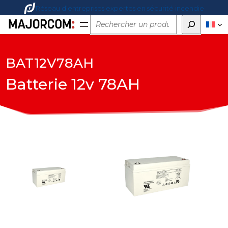
Réseau d’entreprises expertes en sécurité incendie
Rechercher
BAT12V78AH
Batterie 12v 78AH