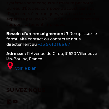
systèmes sont conçus sur mesure par notre
Bureau d’Études, composé d’acousticiens et
d’ingénieurs électroniques, soutenu dans son
expertise par une R&D, un SAV et des fonctions
support fortement impliqués.
Besoin d’un renseignement ?
Remplissez le
formulaire contact ou contactez nous
directement au
+33 5 61 31 86 87
Adresse :
11 Avenue du Girou, 31620 Villeneuve-
lès-Bouloc, France
Voir le plan
SUIVEZ NOUS
LinkedIn
YouTube