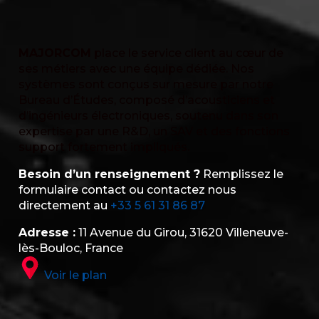
MAJORCOM
place le service client au cœur de
ses métiers avec une équipe dédiée. Nos
systèmes sont conçus sur mesure par notre
Bureau d’Études, composé d’acousticiens et
d’ingénieurs électroniques, soutenu dans son
expertise par une R&D, un SAV et des fonctions
support fortement impliqués.
Besoin d’un renseignement ?
Remplissez le
formulaire contact ou contactez nous
directement au
+33 5 61 31 86 87
Adresse :
11 Avenue du Girou, 31620 Villeneuve-
lès-Bouloc, France
Voir le plan