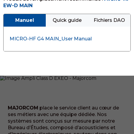
EW-D MAIN
Manuel
Quick guide
Fichiers DAO
MICRO-HF G4 MAIN_User Manual
MAJORCOM
place le service client au cœur de
ses métiers avec une équipe dédiée. Nos
systèmes sont conçus sur mesure par notre
Bureau d’Études, composé d’acousticiens et