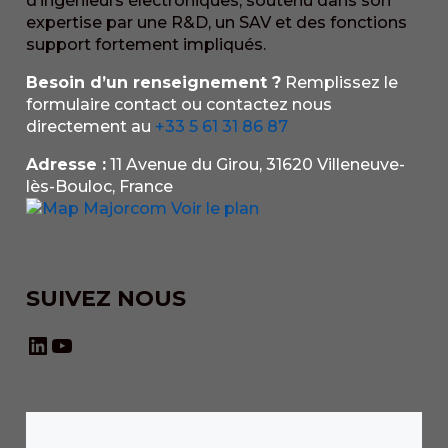
d’ingénieurs électroniques, soutenu dans son
expertise par une R&D, un SAV et des fonctions
support fortement impliqués.
Besoin d’un renseignement ?
Remplissez le
formulaire contact ou contactez nous
directement au
+33 5 61 31 86 87
Adresse :
11 Avenue du Girou, 31620 Villeneuve-
lès-Bouloc, France
Voir le plan
SUIVEZ NOUS
LinkedIn
YouTube