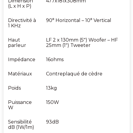
Dimension
477x181x308mm
(L x H x P)
Directivité à
90° Horizontal – 10° Vertical
1 KHz
Haut
LF 2 x 130mm (5″) Woofer – HF
parleur
25mm (1″) Tweeter
Impédance
16ohms
Matériaux
Contreplaqué de cèdre
Poids
13kg
Puissance
150W
W
Sensibilité
93dB
dB (1W/1m)