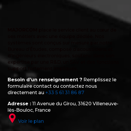
MAJORCOM
place le service client au cœur de
ses métiers avec une équipe dédiée. Nos
systèmes sont conçus sur mesure par notre
Bureau d’Études, composé d’acousticiens et
d’ingénieurs électroniques, soutenu dans son
expertise par une R&D, un SAV et des fonctions
support fortement impliqués.
Besoin d’un renseignement ?
Remplissez le
formulaire contact ou contactez nous
directement au
+33 5 61 31 86 87
Adresse :
11 Avenue du Girou, 31620 Villeneuve-
lès-Bouloc, France
Voir le plan