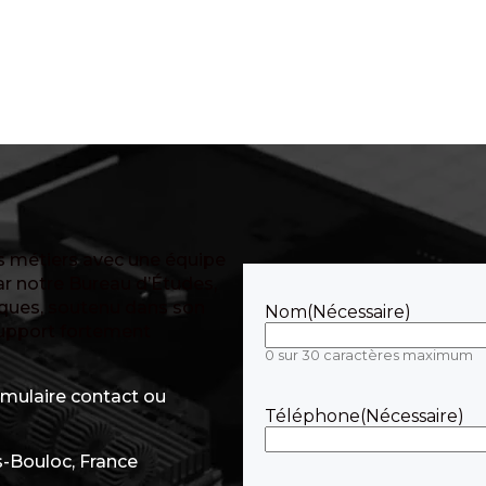
es métiers avec une équipe
r notre Bureau d’Études,
iques, soutenu dans son
Nom
(Nécessaire)
support fortement
0 sur 30 caractères maximum
rmulaire contact ou
Téléphone
(Nécessaire)
s-Bouloc, France