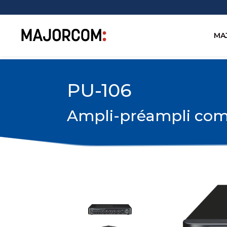
MA
PU-106
Ampli-préampli com