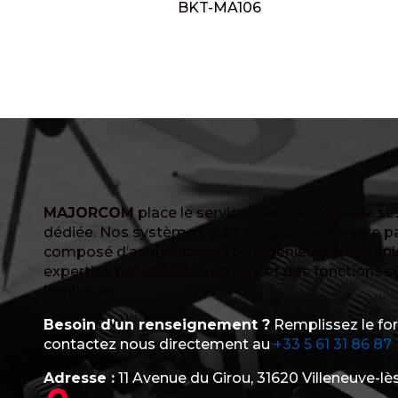
BKT-MA106
MAJORCOM
place le service client au cœur de s
dédiée. Nos systèmes sont conçus sur mesure pa
composé d’acousticiens et d’ingénieurs électron
expertise par une R&D, un SAV et des fonctions 
impliqués.
Besoin d’un renseignement ?
Remplissez le fo
contactez nous directement au
+33 5 61 31 86 87
Adresse :
11 Avenue du Girou, 31620 Villeneuve-lè