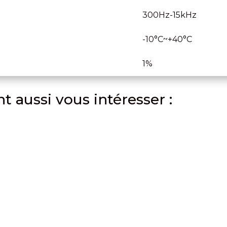
300Hz-15kHz
-10°C~+40°C
1%
t aussi vous intéresser :