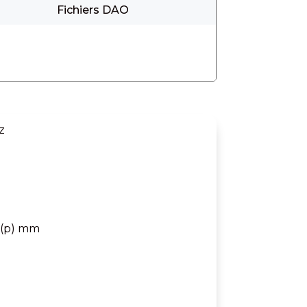
Fichiers DAO
z
0 (p) mm