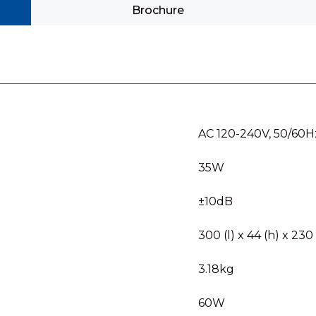
Brochure
AC 120-240V, 50/60H
35W
±10dB
300 (l) x 44 (h) x 23
3.18kg
60W