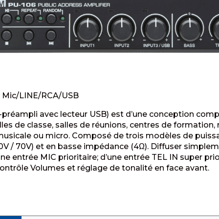
s Mic/LINE/RCA/USB
i-préampli avec lecteur USB) est d’une conception compa
les de classe, salles de réunions, centres de formation
 musicale ou micro. Composé de trois modèles de puissa
100V / 70V) et en basse impédance (4Ω). Diffuser simpl
une entrée MIC prioritaire; d’une entrée TEL IN super prio
ontrôle Volumes et réglage de tonalité en face avant.