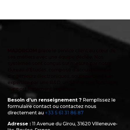
MAJORCOM
place le service client au cœur de
ses métiers avec une équipe dédiée. Nos
systèmes sont conçus sur mesure par notre
Bureau d’Études, composé d’acousticiens et
d’ingénieurs électroniques, soutenu dans son
expertise par une R&D, un SAV et des fonctions
support fortement impliqués.
Besoin d’un renseignement ?
Remplissez le
formulaire contact ou contactez nous
directement au
+33 5 61 31 86 87
Adresse :
11 Avenue du Girou, 31620 Villeneuve-