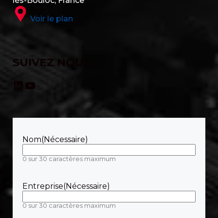
lès-Bouloc, France
Voir le plan
SUIVEZ NOUS
LinkedIn
YouTube
Nom
(Nécessaire)
0 sur 30 caractères maximum
Entreprise
(Nécessaire)
0 sur 30 caractères maximum