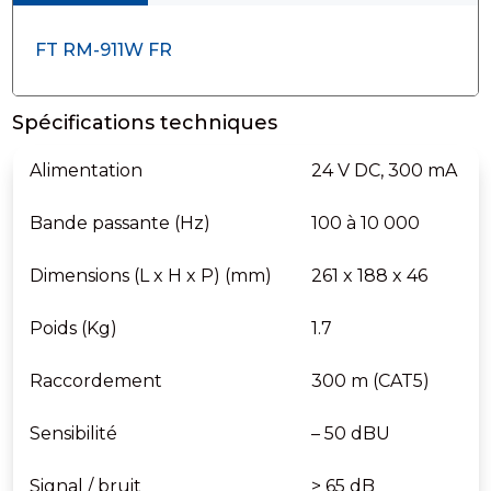
FT RM-911W FR
Spécifications techniques
Alimentation
24 V DC, 300 mA
Bande passante (Hz)
100 à 10 000
Dimensions (L x H x P) (mm)
261 x 188 x 46
Poids (Kg)
1.7
Raccordement
300 m (CAT5)
Sensibilité
– 50 dBU
Signal / bruit
> 65 dB