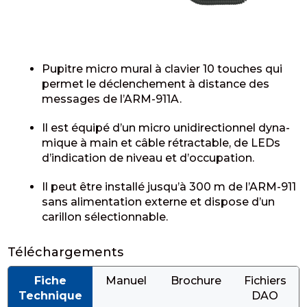
Pupitre micro mural à clavier 10 touches qui
permet le déclen­che­ment à distance des
messages de l’ARM-911A.
Il est équipé d’un micro unidi­rec­tion­nel dyna­
mique à main et câble rétrac­table, de LEDs
d’in­di­ca­tion de niveau et d’oc­cu­pa­tion.
Il peut être installé jusqu’à 300 m de l’ARM-911
sans alimen­ta­tion externe et dispose d’un
carillon sélec­tion­nable.
Téléchargements
Fiche
Manuel
Brochure
Fichiers
Technique
DAO