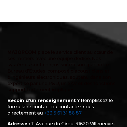
MAJORCOM
place le service client au cœur de
ses métiers avec une équipe dédiée. Nos
systèmes sont conçus sur mesure par notre
Bureau d’Études, composé d’acousticiens et
d’ingénieurs électroniques, soutenu dans son
expertise par une R&D, un SAV et des fonctions
support fortement impliqués.
Besoin d’un renseignement ?
Remplissez le
formulaire contact ou contactez nous
directement au
+33 5 61 31 86 87
Adresse :
11 Avenue du Girou, 31620 Villeneuve-