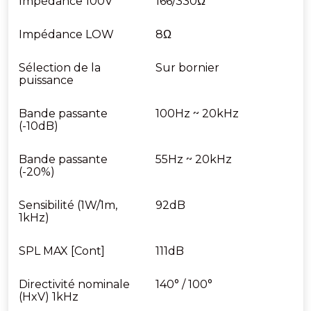
Impédance 100V
166/330Ω
Impédance LOW
8Ω
Sélection de la
Sur bornier
puissance
Bande passante
100Hz ~ 20kHz
(-10dB)
Bande passante
55Hz ~ 20kHz
(-20%)
Sensibilité (1W/1m,
92dB
1kHz)
SPL MAX [Cont]
111dB
Directivité nominale
140° / 100°
(HxV) 1kHz