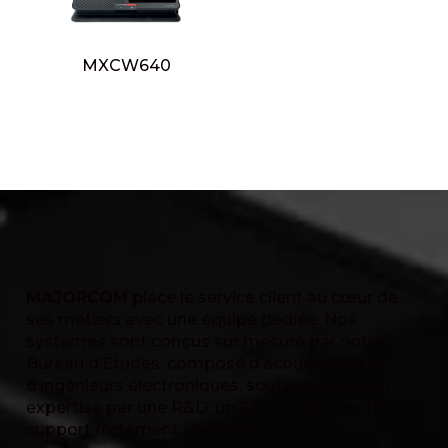
MXCW640
MAJORCOM
place le service client au cœur de
ses métiers avec une équipe dédiée. Nos
systèmes sont conçus sur mesure par notre
Bureau d’Études, composé d’acousticiens et
d’ingénieurs électroniques, soutenu dans son
expertise par une R&D, un SAV et des fonctions
support fortement impliqués.