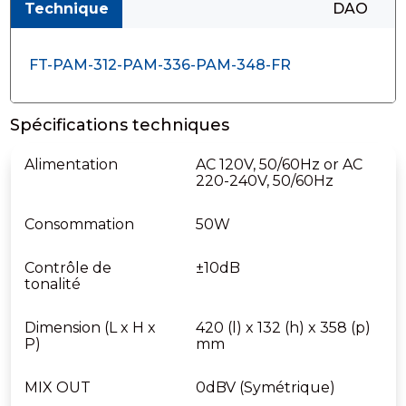
Technique
DAO
FT-PAM-312-PAM-336-PAM-348-FR
Spécifications techniques
Alimentation
AC 120V, 50/60Hz or AC
220-240V, 50/60Hz
Consommation
50W
Contrôle de
±10dB
tonalité
Dimension (L x H x
420 (l) x 132 (h) x 358 (p)
P)
mm
MIX OUT
0dBV (Symétrique)