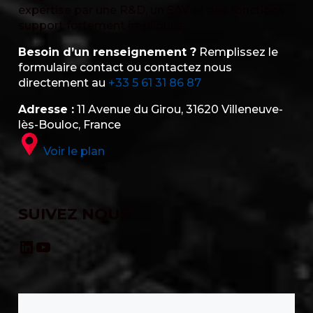
expertise par une R&D, un SAV et des fonctions
support fortement impliqués.
Besoin d’un renseignement ?
Remplissez le
formulaire contact ou contactez nous
directement au
+33 5 61 31 86 87
Adresse :
11 Avenue du Girou, 31620 Villeneuve-
lès-Bouloc, France
Voir le plan
SUIVEZ NOUS
LinkedIn
YouTube