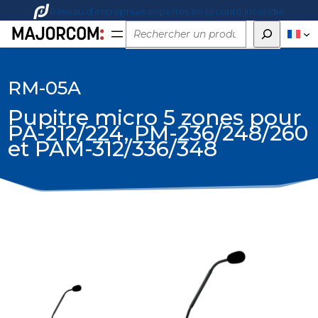
Réseau d’entreprises expertes en sécurité incendie
Rechercher
RM-05A
Pupitre micro 5 zones pour
PA-212/224, PM-236/248/260
et PAM-312/336/348