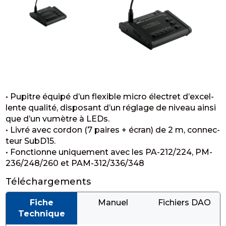
• Pupitre équipé d’un flexible micro élec­tret d’ex­cel­
lente qualité, dispo­sant d’un réglage de niveau ainsi
que d’un vumètre à LEDs.
• Livré avec cordon (7 paires + écran) de 2 m, connec­
teur SubD15.
• Fonc­tionne unique­ment avec les PA-212/224, PM-
236/248/260 et PAM-312/336/348
Téléchargements
Fiche
Manuel
Fichiers DAO
Technique