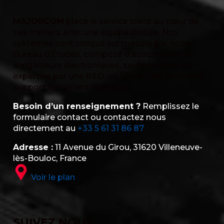
MAJORCOM
place le service client au cœur de
ses métiers avec une équipe dédiée. Nos
systèmes sont conçus sur mesure par notre
Bureau d’Études, composé d’acousticiens et
d’ingénieurs électroniques, soutenu dans son
expertise par une R&D, un SAV et des fonctions
support fortement impliqués.
Besoin d’un renseignement ?
Remplissez le
formulaire contact ou contactez nous
directement au
+33 5 61 31 86 87
Adresse :
11 Avenue du Girou, 31620 Villeneuve-
lès-Bouloc, France
Voir le plan
SUIVEZ NOUS