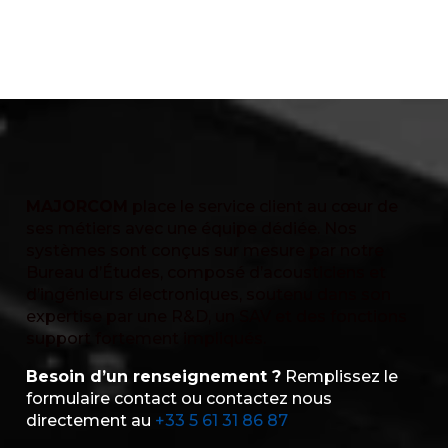
MAJORCOM
place le service client au cœur de
ses métiers avec une équipe dédiée. Nos
systèmes sont conçus sur mesure par notre
Bureau d’Études, composé d’acousticiens et
d’ingénieurs électroniques, soutenu dans son
expertise par une R&D, un SAV et des fonctions
support fortement impliqués.
Besoin d’un renseignement ?
Remplissez le
formulaire contact ou contactez nous
directement au
+33 5 61 31 86 87