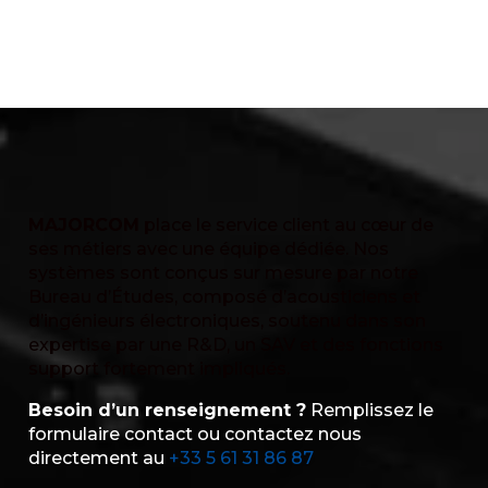
MAJORCOM
place le service client au cœur de
ses métiers avec une équipe dédiée. Nos
systèmes sont conçus sur mesure par notre
Bureau d’Études, composé d’acousticiens et
d’ingénieurs électroniques, soutenu dans son
expertise par une R&D, un SAV et des fonctions
support fortement impliqués.
Besoin d’un renseignement ?
Remplissez le
formulaire contact ou contactez nous
directement au
+33 5 61 31 86 87