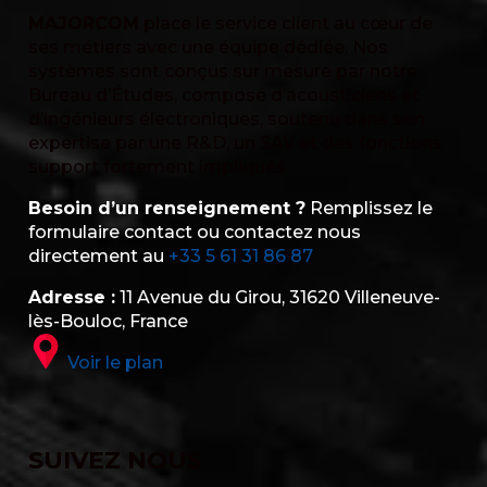
MAJORCOM
place le service client au cœur de
ses métiers avec une équipe dédiée. Nos
systèmes sont conçus sur mesure par notre
Bureau d’Études, composé d’acousticiens et
d’ingénieurs électroniques, soutenu dans son
expertise par une R&D, un SAV et des fonctions
support fortement impliqués.
Besoin d’un renseignement ?
Remplissez le
formulaire contact ou contactez nous
directement au
+33 5 61 31 86 87
Adresse :
11 Avenue du Girou, 31620 Villeneuve-
lès-Bouloc, France
Voir le plan
SUIVEZ NOUS