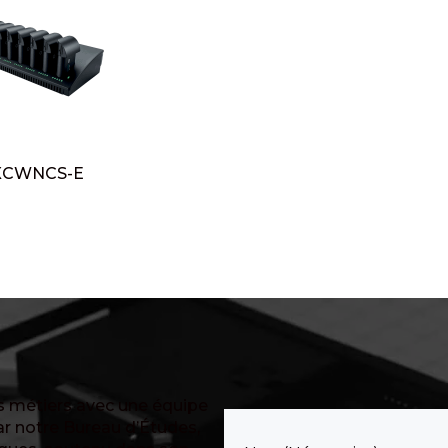
CWNCS-E
es métiers avec une équipe
r notre Bureau d’Études,