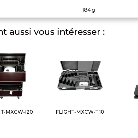
184 g
t aussi vous intéresser :
HT-MXCW-I20
FLIGHT-MXCW-T10