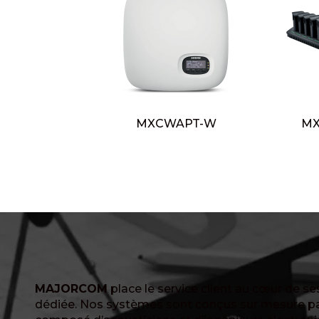
MXCWAPT-W
MX
MAJORCOM
place le service client au cœur de s
dédiée. Nos systèmes sont conçus sur mesure pa