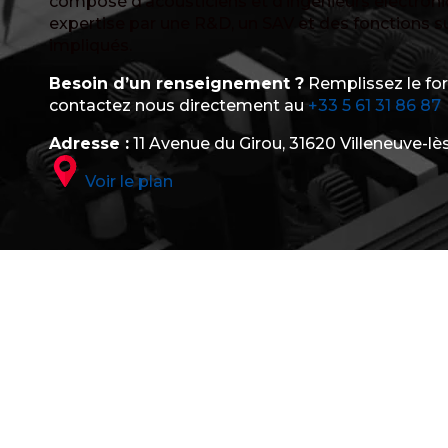
composé d’acousticiens et d’ingénieurs électron
expertise par une R&D, un SAV et des fonctions 
impliqués.
Besoin d’un renseignement ?
Remplissez le fo
contactez nous directement au
+33 5 61 31 86 87
Adresse :
11 Avenue du Girou, 31620 Villeneuve-lè
Voir le plan
SUIVEZ NOUS
LinkedIn
YouTube