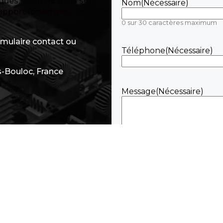
iques, soutenu dans son
Nom
(Nécessaire)
support fortement
0 sur 30 caractères maximum
rmulaire contact ou
Téléphone
(Nécessaire)
s-Bouloc, France
Message
(Nécessaire)
0 sur 600 caractères maximum
RGPD