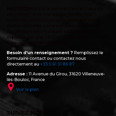
MAJORCOM
place le service client au cœur de
ses métiers avec une équipe dédiée. Nos
systèmes sont conçus sur mesure par notre
Bureau d’Études, composé d’acousticiens et
d’ingénieurs électroniques, soutenu dans son
expertise par une R&D, un SAV et des fonctions
support fortement impliqués.
Besoin d’un renseignement ?
Remplissez le
formulaire contact ou contactez nous
directement au
+33 5 61 31 86 87
Adresse :
11 Avenue du Girou, 31620 Villeneuve-
lès-Bouloc, France
Voir le plan
SUIVEZ NOUS